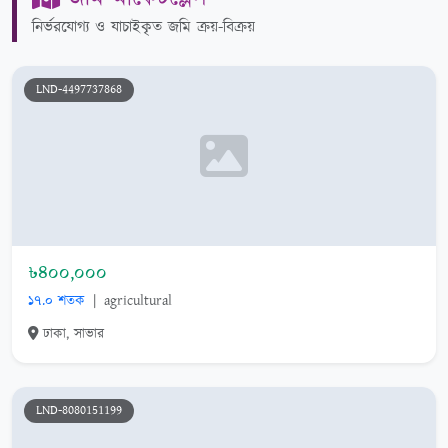
নির্ভরযোগ্য ও যাচাইকৃত জমি ক্রয়-বিক্রয়
LND-4497737868
৳৪০০,০০০
১৭.০ শতক
|
agricultural
ঢাকা, সাভার
LND-8080151199