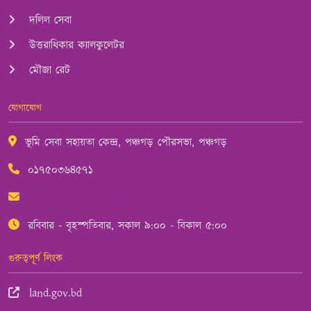
দলিল সেবা
উত্তরাধিকার ক্যালকুলেটর
মৌজা রেট
যোগাযোগ
ভূমি সেবা সহায়তা কেন্দ্র, পঞ্চগড় পৌরসভা, পঞ্চগড়
০১৭৫০৩৬৪৫৭১
contact@shawonweb.com
রবিবার - বৃহস্পতিবার, সকাল ৯:০০ - বিকাল ৫:০০
গুরুত্বপূর্ণ লিংক
land.gov.bd