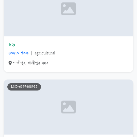
৳৬
৪০৫.০ শতক
|
agricultural
গাজীপুর, গাজীপুর সদর
LND-6397608932