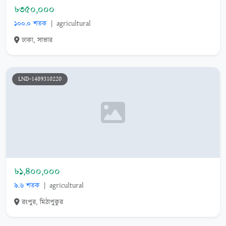
৳৩৫০,০০০
১০০.০ শতক
|
agricultural
ঢাকা, সাভার
LND-1489310220
৳১,৪০০,০০০
৯.৬ শতক
|
agricultural
রংপুর, মিঠাপুকুর